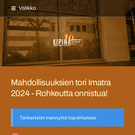
Siirry
Valikko
sivun
sisältöön
Imatran monikulttuuriyh
Mahdollisuuksien tori Imatra
2024 - Rohkeutta onnistua!
Tarkastelet mennyttä tapahtumaa.