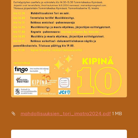
mahdollisuuksien_tori_imatra2024.pdf
1 MB