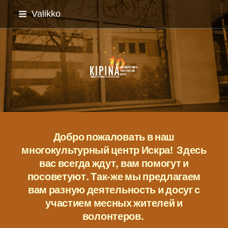
Siirry
Valikko
sivun
sisältöön
Imatran monikulttuuriyh
Добро пожаловать в наш
многокультурный центр Искра! Здесь
вас всегда ждут, вам помогут и
посоветуют. Так-же мы предлагаем
вам разную деятельность и досуг с
участием месных жителей и
волонтеров.