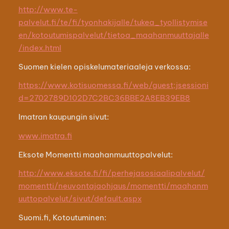
http://www.te-
palvelut.fi/te/fi/tyonhakijalle/tukea_tyollistymise
en/kotoutumispalvelut/tietoa_maahanmuuttajalle
/index.html
Suomen kielen opiskelumateriaaleja verkossa:
https://www.kotisuomessa.fi/web/guest;jsessioni
d=2702789D102D7C2BC36BBE2A8EB39EB8
Imatran kaupungin sivut:
www.imatra.fi
Eksote Momentti maahanmuuttopalvelut:
http://www.eksote.fi/fi/perhejasosiaalipalvelut/
momentti/neuvontajaohjaus/momentti/maahanm
uuttopalvelut/sivut/default.aspx
Suomi.fi, Kotoutuminen: