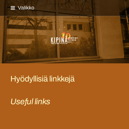
Siirry
Valikko
sivun
sisältöön
Imatran monikulttuuriyh
Hyödyllisiä linkkejä
Useful links