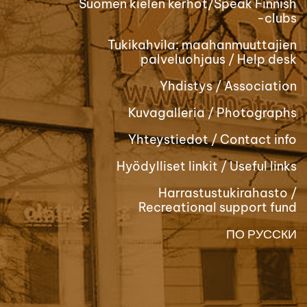
Suomen kielen kerhot/Speak Finnish
-clubs
Tukikahvila: maahanmuuttajien
palveluohjaus / Help desk
Yhdistys / Association
Kuvagalleria / Photographs
Yhteystiedot / Contact info
Hyödylliset linkit / Useful links
Harrastustukirahasto /
Recreational support fund
ПО РУССКИ