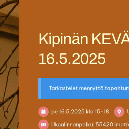
Imatran monikulttuuriyhdistys Kipinä! ry
Kipinän KEV
16.5.2025
Tarkastelet mennyttä tapahtu
pe 16.5.2025
klo 15
–
18
Ukonlinnanpolku, 55420 Imatr