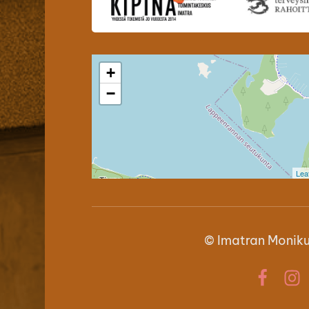
+
−
Leaf
©
Imatran Monikul
Facebo
In