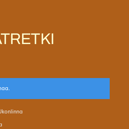
ÄTRETKI
maa.
Ukonlinna
a