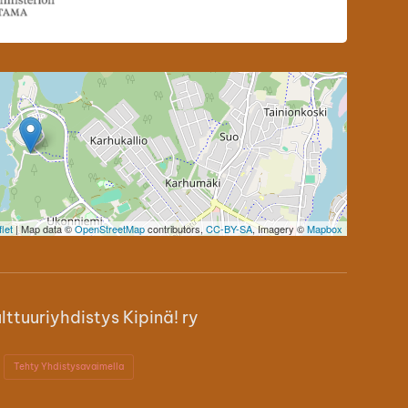
let
| Map data ©
OpenStreetMap
contributors,
CC-BY-SA
, Imagery ©
Mapbox
ttuuriyhdistys Kipinä! ry
Tehty Yhdistysavaimella
ok
stagram