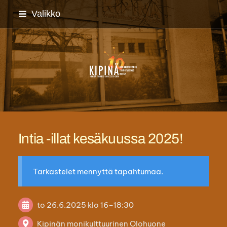
Siirry
Valikko
sivun
sisältöön
Imatran monikulttuuriyh
Intia -illat kesäkuussa 2025!
Tarkastelet mennyttä tapahtumaa.
to 26.6.2025
klo 16
–
18:30
Kipinän monikulttuurinen Olohuone