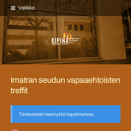
Siirry
Valikko
sivun
sisältöön
Imatran monikulttuuriyh
Imatran seudun vapaaehtoisten
treffit
Tarkastelet mennyttä tapahtumaa.