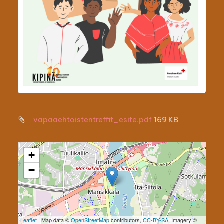
vapaaehtoistentreffit_esite.pdf
169 KB
+
−
Leaflet
| Map data ©
OpenStreetMap
contributors,
CC-BY-SA
, Imagery ©