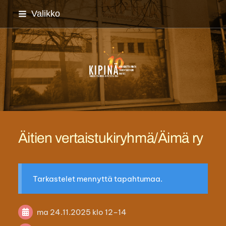
Siirry
Valikko
sivun
sisältöön
Imatran monikulttuuriyh
Äitien vertaistukiryhmä/Äimä ry
Tarkastelet mennyttä tapahtumaa.
ma 24.11.2025
klo 12
–
14