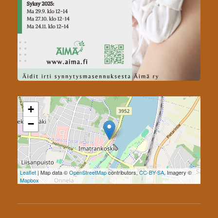
+
−
Leaflet
| Map data ©
OpenStreetMap
contributors,
CC-BY-SA
, Imagery ©
Mapbox